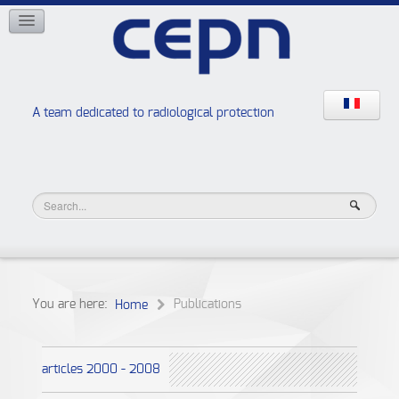
NETWORKS
ISOE
EAN
NERIS
RELIR
A team dedicated to radiological protection
High school “Radiation protection workshops”
JURAD BAT
You are here:
Publications
Home
articles 2000 - 2008