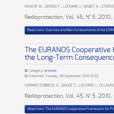
RASKOP W., GERING F., LOCHARD J., NISBET A., STAROS
Radioprotection, Vol. 45, N° 5, 2010,
Read more: Overview and Main Achievements of the EURA
The EURANOS Cooperative 
the Long-Term Consequences
Category:
Articles
Published: Tuesday, 28 September 2010 10:02
HERIARD DUBREUIL G., BAUDÉ S., LOCHARD J., OLLAGNO
Radioprotection, Vol. 45, N° 5, 2010,
Read more: The EURANOS Cooperative Framework for Pre