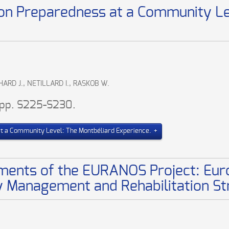
on Preparedness at a Community Le
HARD J., NETILLARD I., RASKOB W.
, pp. S225-S230.
t a Community Level: The Montbéliard Experience.
ments of the EURANOS Project: Eur
 Management and Rehabilitation St