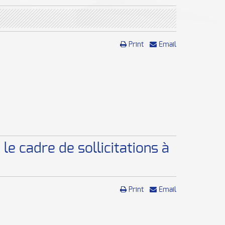
Print
Email
le cadre de sollicitations à
Print
Email