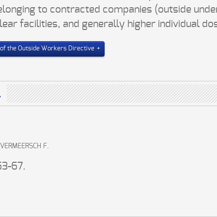
longing to contracted companies (outside unde
clear facilities, and generally higher individual
 of the Outside Workers Directive
.
, VERMEERSCH F.
63-67.