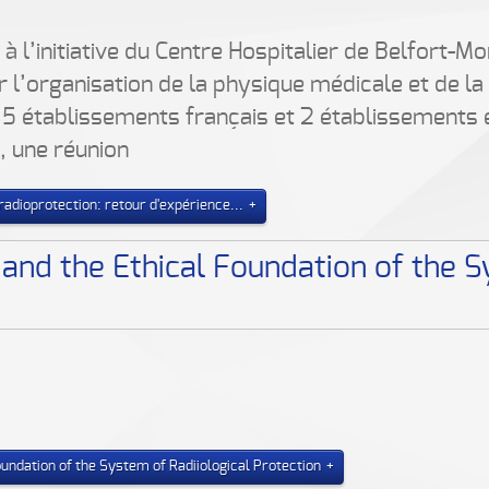
.
 l’initiative du Centre Hospitalier de Belfort-Mo
r l’organisation de la physique médicale et de la
 5 établissements français et 2 établissements é
, une réunion
radioprotection: retour d'expérience...
 and the Ethical Foundation of the S
undation of the System of Radiiological Protection