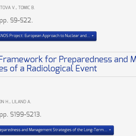
TOVA V., TOMIC B.
 pp. S9-S22.
NOS Project: European Approach to Nuclear and...
Framework for Preparedness and M
 of a Radiological Event
N H., LILAND A.
 pp. S199-S213.
paredness and Management Strategies of the Long-Term...