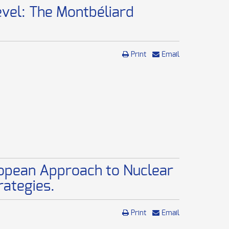
vel: The Montbéliard
Print
Email
opean Approach to Nuclear
rategies.
Print
Email