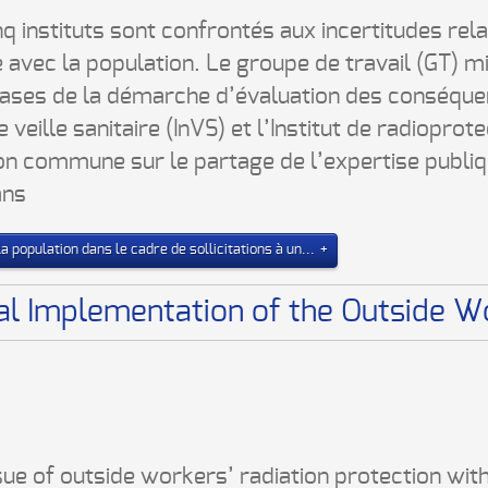
nq instituts sont confrontés aux incertitudes rela
ue avec la population. Le groupe de travail (GT) m
ases de la démarche d’évaluation des conséquen
 de veille sanitaire (InVS) et l’Institut de radiopro
on commune sur le partage de l’expertise publiqu
ans
 population dans le cadre de sollicitations à un...
al Implementation of the Outside W
sue of outside workers’ radiation protection with