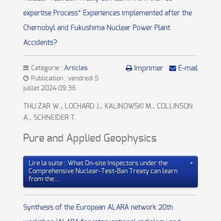
expertise Process” Experiences implemented after the
Chernobyl and Fukushima Nuclear Power Plant
Accidents?
Catégorie :
Articles
Imprimer
E-mail
Publication : vendredi 5
juillet 2024 09:36
THU ZAR W., LOCHARD J., KALINOWSKI M., COLLINSON
A., SCHNEIDER T.
Pure and Applied Geophysics
Lire la suite : What On-site Inspectors under the
Comprehensive Nuclear-Test-Ban Treaty can learn
from the...
Synthesis of the European ALARA network 20th