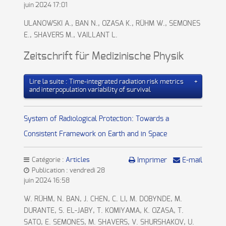
juin 2024 17:01
ULANOWSKI A., BAN N., OZASA K., RÜHM W., SEMONES
E., SHAVERS M., VAILLANT L.
Zeitschrift für Medizinische Physik
Lire la suite : Time-integrated radiation risk metrics
and interpopulation variability of survival
System of Radiological Protection: Towards a
Consistent Framework on Earth and in Space
Catégorie :
Articles
Imprimer
E-mail
Publication : vendredi 28
juin 2024 16:58
W. RÜHM, N. BAN, J. CHEN, C. LI, M. DOBYNDE, M.
DURANTE, S. EL-JABY, T. KOMIYAMA, K. OZASA, T.
SATO, E. SEMONES, M. SHAVERS, V. SHURSHAKOV, U.