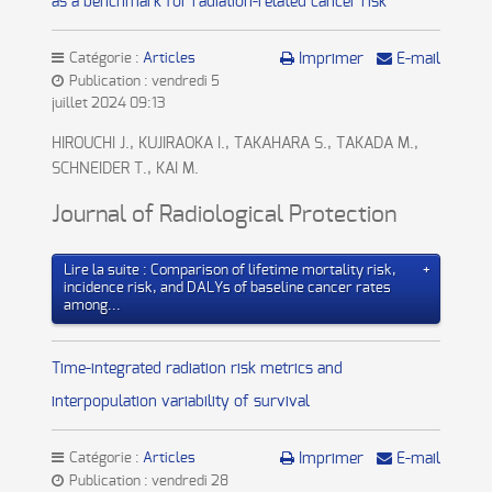
as a benchmark for radiation-related cancer risk
Catégorie :
Articles
Imprimer
E-mail
Publication : vendredi 5
juillet 2024 09:13
HIROUCHI J., KUJIRAOKA I., TAKAHARA S., TAKADA M.,
SCHNEIDER T., KAI M.
Journal of Radiological Protection
Lire la suite : Comparison of lifetime mortality risk,
incidence risk, and DALYs of baseline cancer rates
among...
Time-integrated radiation risk metrics and
interpopulation variability of survival
Catégorie :
Articles
Imprimer
E-mail
Publication : vendredi 28