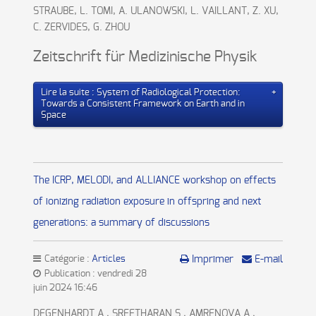
STRAUBE, L. TOMI, A. ULANOWSKI, L. VAILLANT, Z. XU,
C. ZERVIDES, G. ZHOU
Zeitschrift für Medizinische Physik
Lire la suite : System of Radiological Protection:
Towards a Consistent Framework on Earth and in
Space
The ICRP, MELODI, and ALLIANCE workshop on effects
of ionizing radiation exposure in offspring and next
generations: a summary of discussions
Catégorie :
Articles
Imprimer
E-mail
Publication : vendredi 28
juin 2024 16:46
DEGENHARDT A., SREETHARAN S., AMRENOVA A.,