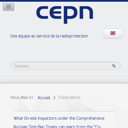
RÉSEAUX
ISOE
EAN
NERIS
RELIR
Une équipe au service de la radioprotection
Les ateliers de la radioprotection
JURAD BAT
Vous êtes ici :
Publications
Accueil
What On-site Inspectors under the Comprehensive
Nuclear-Test-Ban Treaty can learn from the “Co-