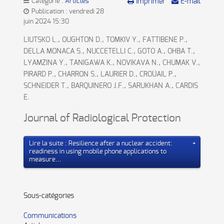
Catégorie :
Articles
Imprimer
E-mail
Publication : vendredi 28
juin 2024 15:30
LIUTSKO L., OUGHTON D., TOMKIV Y., FATTIBENE P.,
DELLA MONACA S., NUCCETELLI C., GOTO A., OHBA T.,
LYAMZINA Y., TANIGAWA K., NOVIKAVA N., CHUMAK V.,
PIRARD P., CHARRON S., LAURIER D., CROÜAIL P.,
SCHNEIDER T., BARQUINERO J.F., SARUKHAN A., CARDIS
E.
Journal of Radiological Protection
Lire la suite : Resilience after a nuclear accident:
readiness in using mobile phone applications to
measure...
Sous-catégories
Communications