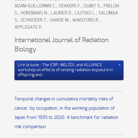
ADAM-GUILLERMIN C., DEKKERS F., DUMIT S., FRELON
S., HOREMANS N., LAURIER D., LIUTSKO L., SALOMAA
S., SCHNEIDER T., HANDE M., WAKEFORD R.,
APPLEGATE K.
International Journal of Radiation
Biology
Lire la suite : The ICRP, MELODI, and ALLIANCE
workshop on effects of ionizing radiation exposure in
offspring and...
Temporal changes in cumulative mortality risks of
cancer, by occupation, in the working population of
Japan from 1995 to 2020: A benchmark for radiation
risk comparison