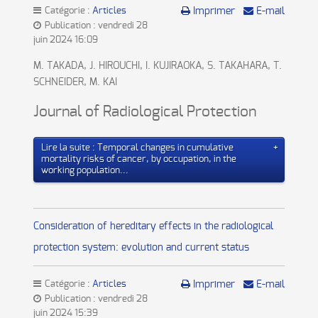
Catégorie :
Articles
Imprimer
E-mail
Publication : vendredi 28
juin 2024 16:09
M. TAKADA, J. HIROUCHI, I. KUJIRAOKA, S. TAKAHARA, T.
SCHNEIDER, M. KAI
Journal of Radiological Protection
Lire la suite : Temporal changes in cumulative
mortality risks of cancer, by occupation, in the
working population...
Consideration of hereditary effects in the radiological
protection system: evolution and current status
Catégorie :
Articles
Imprimer
E-mail
Publication : vendredi 28
juin 2024 15:39