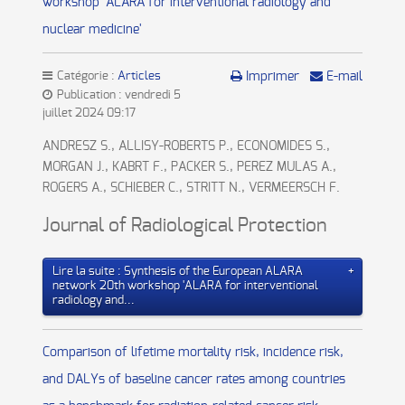
workshop 'ALARA for interventional radiology and
nuclear medicine'
Catégorie :
Articles
Imprimer
E-mail
Publication : vendredi 5
juillet 2024 09:17
ANDRESZ S., ALLISY-ROBERTS P., ECONOMIDES S.,
MORGAN J., KABRT F., PACKER S., PEREZ MULAS A.,
ROGERS A., SCHIEBER C., STRITT N., VERMEERSCH F.
Journal of Radiological Protection
Lire la suite : Synthesis of the European ALARA
network 20th workshop 'ALARA for interventional
radiology and...
Comparison of lifetime mortality risk, incidence risk,
and DALYs of baseline cancer rates among countries