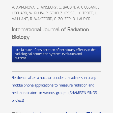
A. AMRENOVA, E. AINSBURY, C. BAUDIN, A. GIUSSANI, J.
LOCHARD, W. RÜHM, P. SCHOLZ-KREISEL, K. TROTT, L.
VAILLANT, R. WAKEFORD, F. ZÖLZER, D. LAURIER
International Journal of Radiation
Biology
Lire la suite : Consideration of hereditary effects in the
radiological protection system: evolution and
current...
Resilience after a nuclear accident: readiness in using
mobile phone applications to measure radiation and
health indicators in various groups (SHAMISEN SINGS
project)