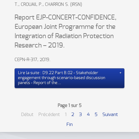
T., CROUAIL P., CHARRON S. (IRSN)
Report EJP-CONCERT-CONFIDENCE,
European Joint Programme for the
Integration of Radiation Protection
Research – 2019.
CEPN-R-317, 2019.
Lire la suite : D9.22 Part B.02 - Stakeholder
engagement through scenario-based discussion
panels - Report of the...
Page 1 sur 5
Début
Précédent
1
2
3
4
5
Suivant
Fin