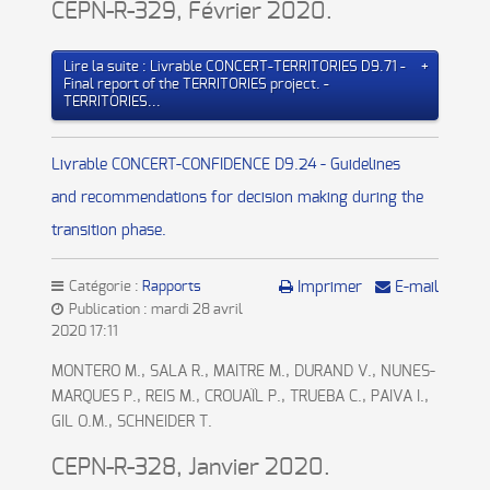
CEPN-R-329, Février 2020.
Lire la suite : Livrable CONCERT-TERRITORIES D9.71 -
Final report of the TERRITORIES project. -
TERRITORIES...
Livrable CONCERT-CONFIDENCE D9.24 - Guidelines
and recommendations for decision making during the
transition phase.
Catégorie :
Rapports
Imprimer
E-mail
Publication : mardi 28 avril
2020 17:11
MONTERO M., SALA R., MAITRE M., DURAND V., NUNES-
MARQUES P., REIS M., CROUAÏL P., TRUEBA C., PAIVA I.,
GIL O.M., SCHNEIDER T.
CEPN-R-328, Janvier 2020.