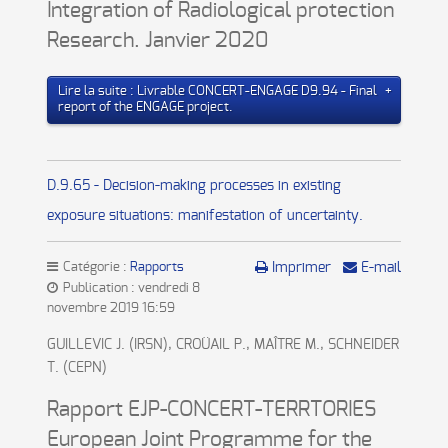
Integration of Radiological protection
Research. Janvier 2020
Lire la suite : Livrable CONCERT-ENGAGE D9.94 - Final
report of the ENGAGE project.
D.9.65 - Decision-making processes in existing
exposure situations: manifestation of uncertainty.
Catégorie :
Rapports
Imprimer
E-mail
Publication : vendredi 8
novembre 2019 16:59
GUILLEVIC J. (IRSN), CROÜAIL P., MAÎTRE M., SCHNEIDER
T. (CEPN)
Rapport EJP-CONCERT-TERRTORIES
European Joint Programme for the