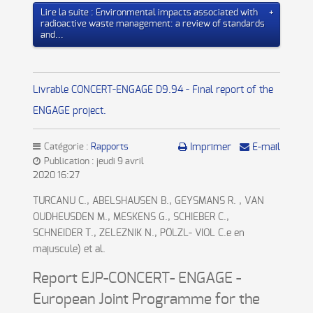
Lire la suite : Environmental impacts associated with
radioactive waste management: a review of standards
and...
Livrable CONCERT-ENGAGE D9.94 - Final report of the
ENGAGE project.
Catégorie :
Rapports
Imprimer
E-mail
Publication : jeudi 9 avril
2020 16:27
TURCANU C., ABELSHAUSEN B., GEYSMANS R. , VAN
OUDHEUSDEN M., MESKENS G., SCHIEBER C.,
SCHNEIDER T., ZELEZNIK N., PÖLZL- VIOL C.e en
majuscule) et al.
Report EJP-CONCERT- ENGAGE -
European Joint Programme for the