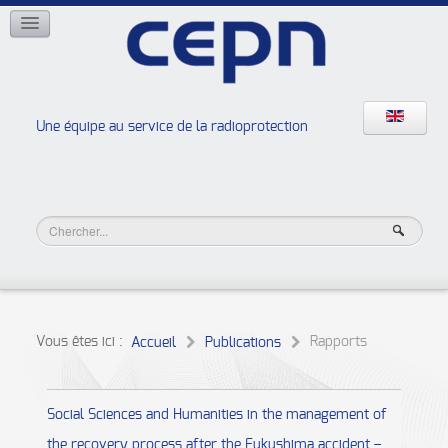
RÉSEAUX
ISOE
EAN
NERIS
RELIR
Une équipe au service de la radioprotection
Les ateliers de la radioprotection
JURAD BAT
Vous êtes ici :
Rapports
Accueil
Publications
Social Sciences and Humanities in the management of
the recovery process after the Fukushima accident –