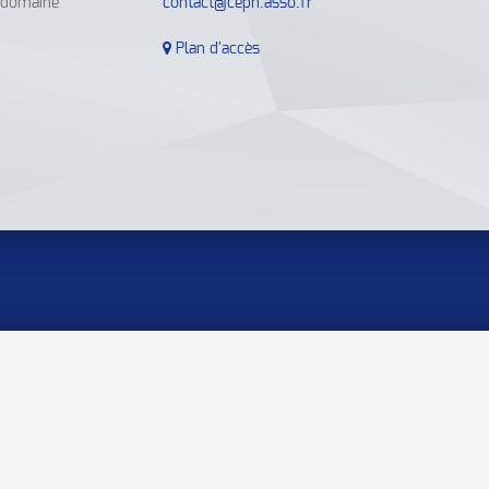
e domaine
contact@cepn.asso.fr
Plan d'accès