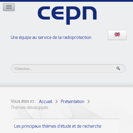
RÉSEAUX
ISOE
EAN
NERIS
RELIR
Une équipe au service de la radioprotection
Les ateliers de la radioprotection
JURAD BAT
Vous êtes ici :
Accueil
Présentation
Thèmes développés
Les principaux thèmes d'étude et de recherche