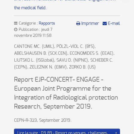
the medical field.
Catégorie :
Rapports
Imprimer
E-mail
Publication : jeudi 7
novembre 2019 11:58
CANTONE MC. (UMIL), PÖLZL-VIOL C. (BfS),
ABELSHAUSEN B. (SCK.CEN), ECONOMIDES S. (EEAE),
LIUTSKO L. (ISGlobal), SAVU D. (NIPNE), SCHIEBER C.
(CEPN), ZELEZNIK N. (EIMV), ZORKO B. (US)
Report EJP-CONCERT- ENGAGE -
European Joint Programme for the
Integration of Radiological protection
Research, September 2019.
CEPN-R-323, September 2019.
Lire la suite : D9.89 - Report on venues, challenges,