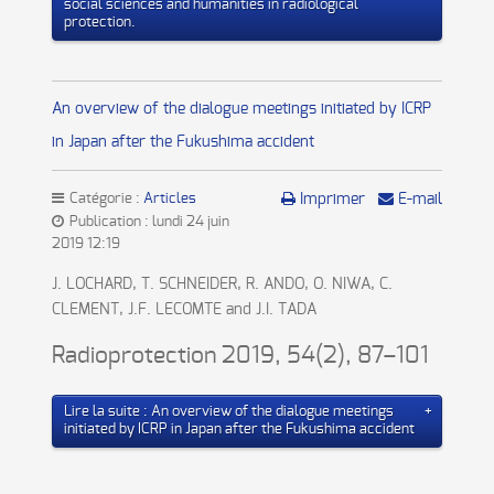
social sciences and humanities in radiological
protection.
An overview of the dialogue meetings initiated by ICRP
in Japan after the Fukushima accident
Catégorie :
Articles
Imprimer
E-mail
Publication : lundi 24 juin
2019 12:19
J. LOCHARD, T. SCHNEIDER, R. ANDO, O. NIWA, C.
CLEMENT, J.F. LECOMTE and J.I. TADA
Radioprotection 2019, 54(2), 87–101
Lire la suite : An overview of the dialogue meetings
initiated by ICRP in Japan after the Fukushima accident