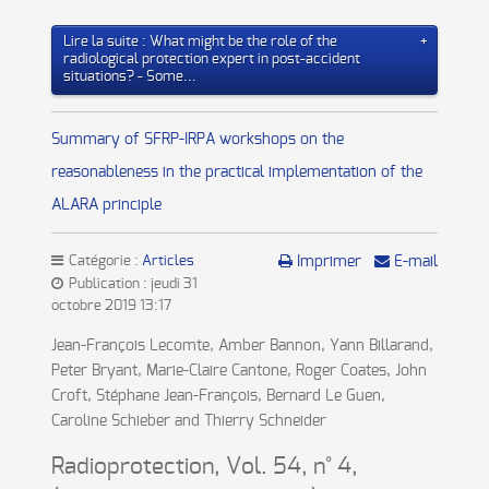
Lire la suite : What might be the role of the
radiological protection expert in post-accident
situations? - Some...
Summary of SFRP-IRPA workshops on the
reasonableness in the practical implementation of the
ALARA principle
Catégorie :
Articles
Imprimer
E-mail
Publication : jeudi 31
octobre 2019 13:17
Jean-François Lecomte, Amber Bannon, Yann Billarand,
Peter Bryant, Marie-Claire Cantone, Roger Coates, John
Croft, Stéphane Jean-François, Bernard Le Guen,
Caroline Schieber and Thierry Schneider
Radioprotection, Vol. 54, n° 4,