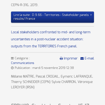
CEPN-R-316, 2019.
Lire la suite : D.9.66 - Territories - Stakeholder panels
results/ France
Local stakeholders confronted to mid- and long-term
uncertainties in a post-nuclear accident situation:
outputs from the TERRITORIES French panel.
Catégorie :
Imprimer
E-mail
Communications
Publication : mardi 5 novembre 2019 12:38
Mélanie MAÎTRE, Pascal CROÜAIL, Eymeric LAFRANQUE,
Thierry SCHNEIDER (CEPN) Sylvie CHARRON, Véronique
LEROYER (IRSN)