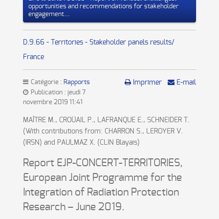
opportunities and recommendations for stakeholder
engagement...
D.9.66 - Territories - Stakeholder panels results/
France
Catégorie :
Rapports
Imprimer
E-mail
Publication : jeudi 7
novembre 2019 11:41
MAÎTRE M., CROÜAIL P., LAFRANQUE E., SCHNEIDER T.
(With contributions from: CHARRON S., LEROYER V.
(IRSN) and PAULMAZ X. (CLIN Blayais)
Report EJP-CONCERT-TERRITORIES,
European Joint Programme for the
Integration of Radiation Protection
Research – June 2019.