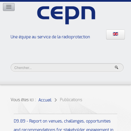
RÉSEAUX
ISOE
EAN
NERIS
RELIR
Une équipe au service de la radioprotection
Les ateliers de la radioprotection
JURAD BAT
Vous êtes ici :
Publications
Accueil
D9.89 - Report on venues, challenges, opportunities
and recommendations for stakeholder engagement in