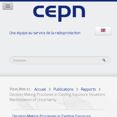
RÉSEAUX
ISOE
EAN
NERIS
RELIR
Une équipe au service de la radioprotection
Les ateliers de la radioprotection
JURAD BAT
Vous êtes ici :
Accueil
Publications
Rapports
Decision-Making Processes in Existing Exposure Situations:
Manifestation of Uncertainty
Decision-Making Processes in Existing Exposure