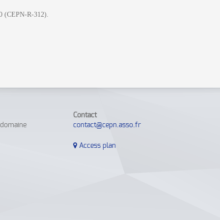
0 (CEPN-R-312).
Contact
e domaine
contact@cepn.asso.fr
Access plan