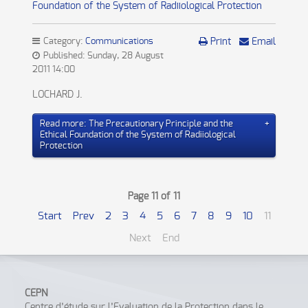
Foundation of the System of Radiiological Protection
Category:
Communications
Print
Email
Published: Sunday, 28 August
2011 14:00
LOCHARD J.
Read more: The Precautionary Principle and the
Ethical Foundation of the System of Radiiological
Protection
Page 11 of 11
Start
Prev
2
3
4
5
6
7
8
9
10
11
Next
End
CEPN
Centre d’étude sur l’Evaluation de la Protection dans le