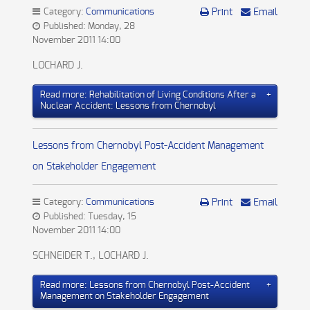
Category:
Communications
Print
Email
Published: Monday, 28
November 2011 14:00
LOCHARD J.
Read more: Rehabilitation of Living Conditions After a
Nuclear Accident: Lessons from Chernobyl
Lessons from Chernobyl Post-Accident Management
on Stakeholder Engagement
Category:
Communications
Print
Email
Published: Tuesday, 15
November 2011 14:00
SCHNEIDER T., LOCHARD J.
Read more: Lessons from Chernobyl Post-Accident
Management on Stakeholder Engagement