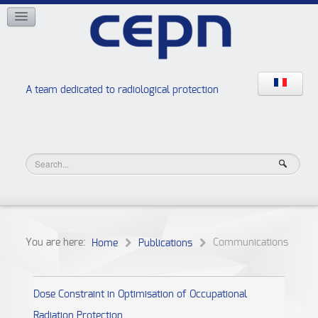
NETWORKS
ISOE
EAN
NERIS
RELIR
A team dedicated to radiological protection
High school “Radiation protection workshops”
JURAD BAT
You are here:
Communications
Home
Publications
Dose Constraint in Optimisation of Occupational
Radiation Protection